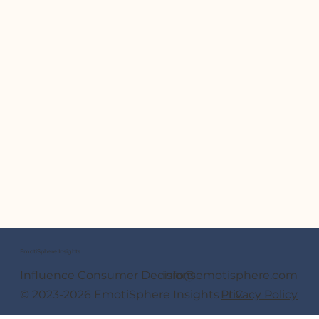
EmotiSphere Insights
Influence Consumer Decisions.
info@emotisphere.com
© 2023-2026 EmotiSphere Insights LLC
Privacy Policy